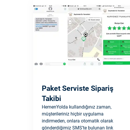
Paket Serviste Sipariş
Takibi
HemenYolda kullandığınız zaman,
müşterileriniz hiçbir uygulama
indirmeden, onlara otomatik olarak
gönderdiğimiz SMS’te bulunan link