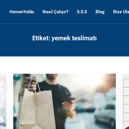
HemenYolda
Nasıl Çalışır?
S.S.S
Blog
Bize Ula
Etiket:
yemek teslimatı