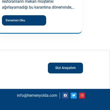
restoranların mekan müşterisi
ağırlayamadığı bu karantina döneminde,…
Devamını Oku
Sizi Arayalım
info@hemenyolda.com