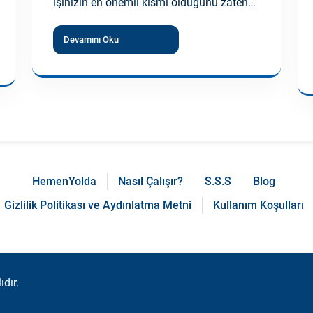
işinizin en önemli kısmı olduğunu zaten…
Devamını Oku
HemenYolda
Nasıl Çalışır?
S.S.S
Blog
Gizlilik Politikası ve Aydınlatma Metni
Kullanım Koşulları
dır.